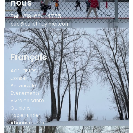
nous
Tel. : 819-684-4755
pub@bulletinaylmer.com
Français
Actualités
Conseil
Provinciale
Événements
Vivre en santé
Opinions
Papier Entier
Abonnements