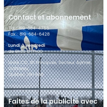
Contact et abonnement
Tél. : 819-684-4755
Fax. : 819-684-6428
Lundi à vendredi
de 9h00 à 17h00
Unité C10, 181 Principale, Secteur Aylmer,
Gatineau,
Québec
J9H 6A6
Faites de la publicité avec