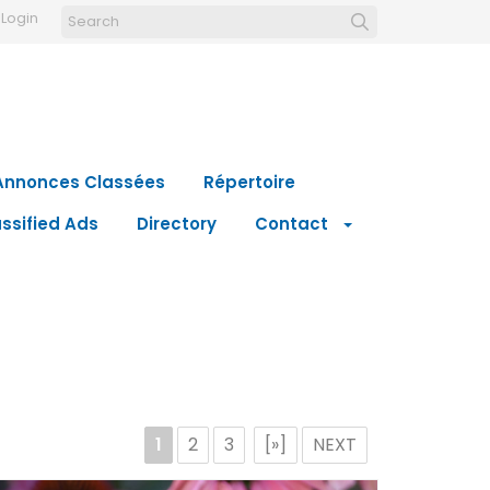
Login
Annonces Classées
Répertoire
ssified Ads
Directory
Contact
1
2
3
[»]
NEXT