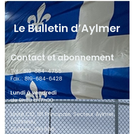
Le Bulletin d’Aylmer
Contact et abonnement
Tél. : 819-684-4755
Fax. : 819-684-6428
Lundi à vendredi
de 9h00 à 17h00
Unité C10, 181 Principale, Secteur Aylmer,
Gatineau,
Québec
J9H 6A6