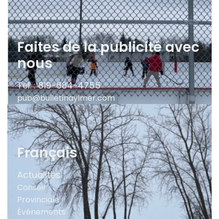
Faites de la publicité avec
nous
Tel. : 819-684-4755
pub@bulletinaylmer.com
Français
Actualités
Conseil
Provinciale
Événements