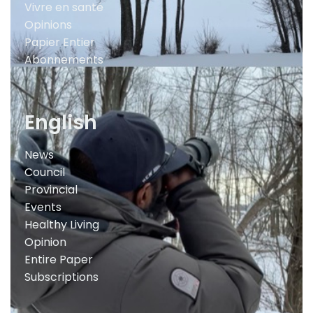
Vivre en santé
Opinions
Papier Entier
Abonnements
English
News
Council
Provincial
Events
Healthy Living
Opinion
Entire Paper
Subscriptions