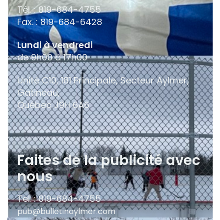
Tél. : 819-684-4755
Fax. : 819-684-6428
Lundi à vendredi
de 9h00 à 17h00
Unité C10, 181 Principale, Secteur Aylmer,
Gatineau,
Québec
J9H 6A6
Faites de la publicité avec
nous
Tel. : 819-684-4755
pub@bulletinaylmer.com