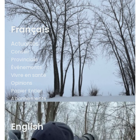
Français
Actualités
Conseil
Provinciale
Événements
Vivre en santé
Opinions
Papier Entier
Abonnements
English