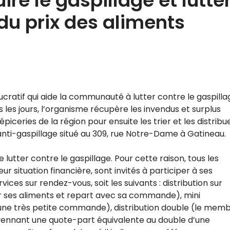
re le gaspillage et lutte
du prix des aliments
cratif qui aide la communauté à lutter contre le gaspilla
 les jours, l’organisme récupère les invendus et surplus
ceries de la région pour ensuite les trier et les distribu
nti-gaspillage situé au 309, rue Notre-Dame à Gatineau.
lutter contre le gaspillage. Pour cette raison, tous les
ur situation financière, sont invités à participer à ses
vices sur rendez-vous, soit les suivants : distribution sur
ir ses aliments et repart avec sa commande), mini
ur une très petite commande), distribution double (le mem
yennant une quote-part équivalente au double d’une