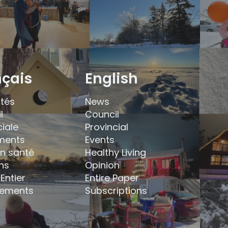
nçais
English
ités
News
l
Council
ciale
Provincial
ments
Events
en santé
Healthy Living
ns
Opinion
Entier
Entire Paper
ements
Subscriptions