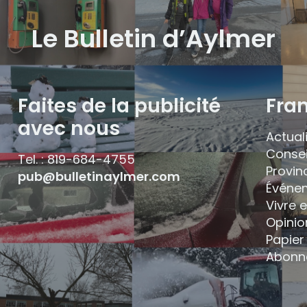
Le Bulletin d’Aylmer
Faites de la publicité
Fra
avec nous
Actual
Consei
Tel. : 819-684-4755
Provin
pub@bulletinaylmer.com
Événe
Vivre 
Opinio
Papier 
Abonn