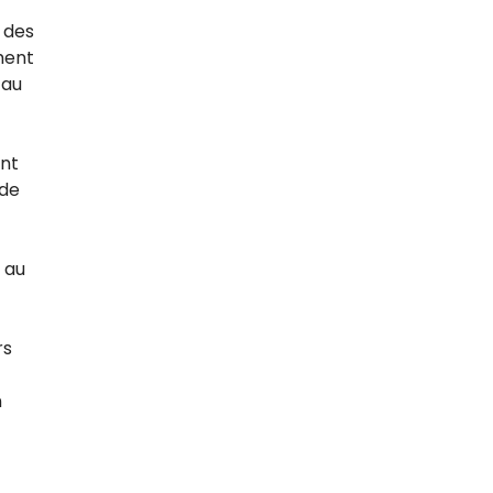
 des
ment
 au
ont
 de
 au
rs
n