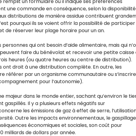
emplit un formulaire où il indique ses préférences
rent une commande en conséquence, selon la disponibilité
 aux distributions de manière assidue contribuent grande
’est pourquoi ils se voient offrir la possibilité de participer
t de réserver leur plage horaire pour un an.
s personnes qui ont besoin d’aide alimentaire, mais qui n’
peuvent faire du bénévolat et recevoir une petite caisse
rois heures (ou quatre heures au centre de distribution).
 ont droit à une distribution complète. En outre, les
ire référer par un organisme communautaire ou s’inscrire
ompagnement pour l’autonomie).
me majeur dans le monde entier, sachant qu’environ le tie
aspillés. Il y a plusieurs effets négatifs sur
cerne les émissions de gaz à effet de serre, l’utilisatio
iversité. Outre les impacts environnementaux, le gaspillage
nséquences économiques et sociales, son coût pour
 milliards de dollars par année.