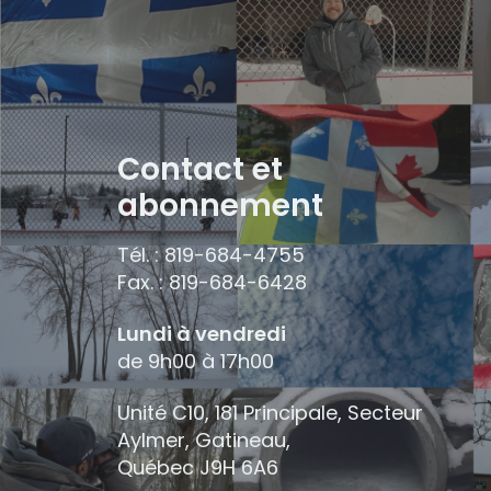
Contact et
abonnement
Tél. : 819-684-4755
Fax. : 819-684-6428
Lundi à vendredi
de 9h00 à 17h00
Unité C10, 181 Principale, Secteur
Aylmer, Gatineau,
Québec
J9H 6A6