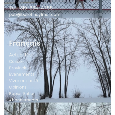
Tel. : 819-684-4755
pub@bulletinaylmer.com
Français
Actualités
Conseil
Provinciale
Événements
Vivre en santé
Opinions
Papier Entier
Abonnements