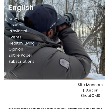
English
News
Council
Provincial
Events
Healthy Living
Opinion
Entire Paper
Subscriptions
Site Manners
| Built on
ShoutCMS
This project has been made possible by the Community Media Strategic