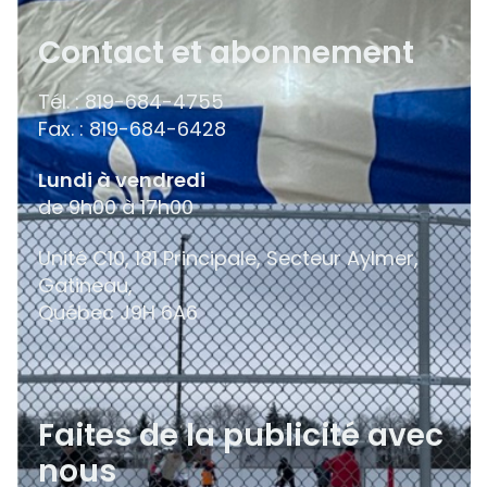
Contact et abonnement
Tél. : 819-684-4755
Fax. : 819-684-6428
Lundi à vendredi
de 9h00 à 17h00
Unité C10, 181 Principale, Secteur Aylmer,
Gatineau,
Québec
J9H 6A6
Faites de la publicité avec
nous