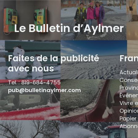
Le Bulletin d’Aylmer
Faites de la publicité
Fra
avec nous
Actual
Consei
Tel. : 819-684-4755
Provin
pub@bulletinaylmer.com
Événe
Vivre 
Opinio
Papier 
Abonn