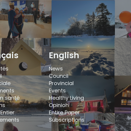
nçais
English
ités
News
l
Council
ciale
Provincial
ments
Events
en santé
Healthy Living
ns
Opinion
Entier
Entire Paper
ements
Subscriptions