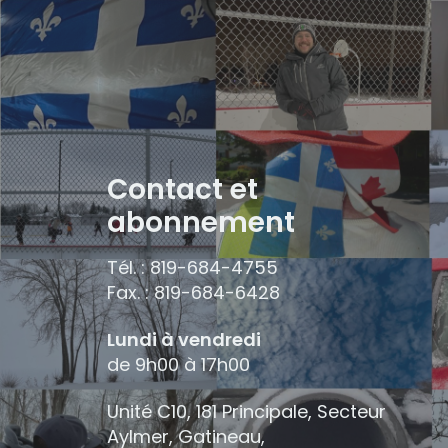
Contact et
abonnement
Tél. : 819-684-4755
Fax. : 819-684-6428
Lundi à vendredi
de 9h00 à 17h00
Unité C10, 181 Principale, Secteur
Aylmer, Gatineau,