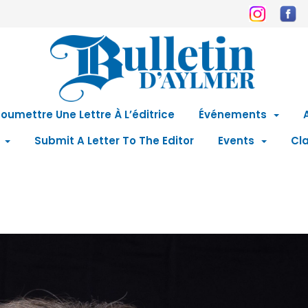
oumettre Une Lettre À L’éditrice
Événements
Submit A Letter To The Editor
Events
Cla