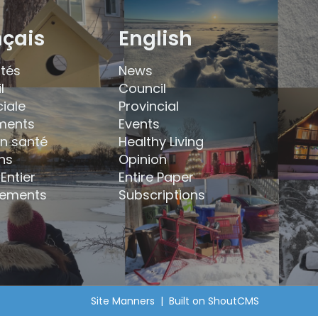
nçais
English
ités
News
l
Council
ciale
Provincial
ments
Events
en santé
Healthy Living
ns
Opinion
Entier
Entire Paper
ements
Subscriptions
Site Manners
| Built on
ShoutCMS