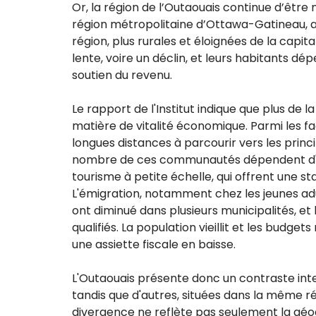
Or, la région de l’Outaouais continue d’être 
région métropolitaine d’Ottawa-Gatineau, a
région, plus rurales et éloignées de la capit
lente, voire un déclin, et leurs habitants
soutien du revenu.
Le rapport de l'Institut indique que plus de l
matière de vitalité économique. Parmi les fac
longues distances à parcourir vers les princ
nombre de ces communautés dépendent d'indus
tourisme à petite échelle, qui offrent une st
L'émigration, notamment chez les jeunes adul
ont diminué dans plusieurs municipalités, et 
qualifiés. La population vieillit et les budge
une assiette fiscale en baisse.
L'Outaouais présente donc un contraste int
tandis que d'autres, situées dans la même ré
divergence ne reflète pas seulement la géogr