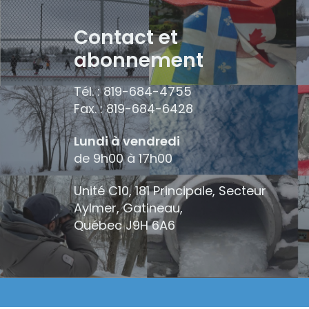
Contact et
abonnement
Tél. : 819-684-4755
Fax. : 819-684-6428
Lundi à vendredi
de 9h00 à 17h00
Unité C10, 181 Principale, Secteur
Aylmer, Gatineau,
Québec
J9H 6A6