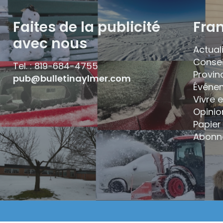
Faites de la publicité
Fra
avec nous
Actual
Consei
Tel. : 819-684-4755
Provin
pub@bulletinaylmer.com
Événe
Vivre 
Opinio
Papier 
Abonn