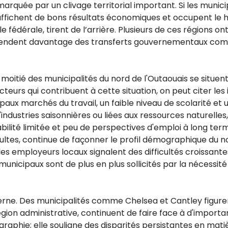
marquée par un clivage territorial important. Si les municip
ffichent de bons résultats économiques et occupent le ha
ale fédérale, tirent de l’arrière. Plusieurs de ces région
 dépendent davantage des transferts gouvernementaux comm
a moitié des municipalités du nord de l'Outaouais se situent
teurs qui contribuent à cette situation, on peut citer les 
ipaux marchés du travail, un faible niveau de scolarité e
tries saisonnières ou liées aux ressources naturelles, 
abilité limitée et peu de perspectives d'emploi à long ter
tes, continue de façonner le profil démographique du nord
les employeurs locaux signalent des difficultés croissantes 
ts municipaux sont de plus en plus sollicités par la nécessi
erne. Des municipalités comme Chelsea et Cantley figur
gion administrative, continuent de faire face à d'importa
aphie; elle souligne des disparités persistantes en matiè