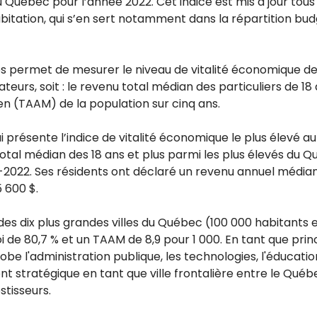
 Québec pour l’année 2022. Cet indice est mis à jour
tous
Habitation, qui s’en sert notamment dans la répartition b
res permet de mesurer le niveau de vitalité économique de
eurs, soit : le revenu total médian des particuliers de 18 a
n (TAAM) de la population sur cinq ans.
i présente l’indice de vitalité économique le plus élevé 
total médian des 18 ans et plus parmi les plus élevés du 
2022. Ses résidents ont déclaré un revenu annuel médian
 600 $.
es dix plus grandes villes du Québec (100 000 habitants et
i de 80,7 % et un TAAM de 8,9 pour 1 000. En tant que prin
be l'administration publique, les technologies, l'éducati
 stratégique en tant que ville frontalière entre le Québe
stisseurs.