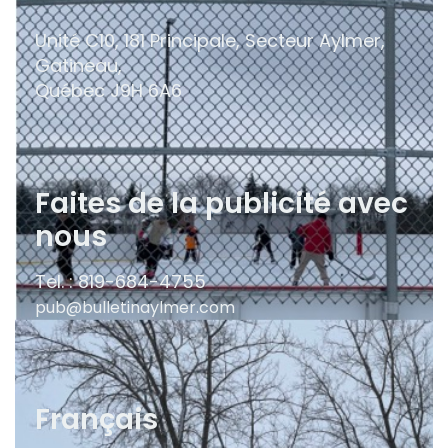
Unité C10, 181 Principale, Secteur Aylmer,
Gatineau,
Québec
J9H 6A6
Faites de la publicité avec
nous
Tel. : 819-684-4755
pub@bulletinaylmer.com
Français