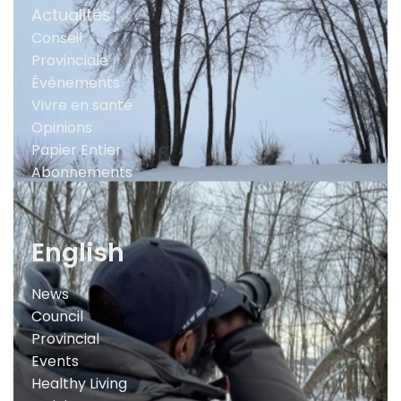
Actualités
Conseil
Provinciale
Événements
Vivre en santé
Opinions
Papier Entier
Abonnements
English
News
Council
Provincial
Events
Healthy Living