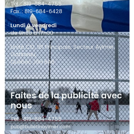
Tél. : 819-684-4755
Fax. : 819-684-6428
Lundi à vendredi
de 9h00 à 17h00
Unité C10, 181 Principale, Secteur Aylmer,
Gatineau,
Québec
J9H 6A6
Faites de la publicité avec
nous
Tel. : 819-684-4755
pub@bulletinaylmer.com