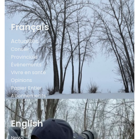
Français
Actualités
Conseil
Provinciale
Événements
Vivre en santé
Opinions
Papier Entier
Abonnements
English
News