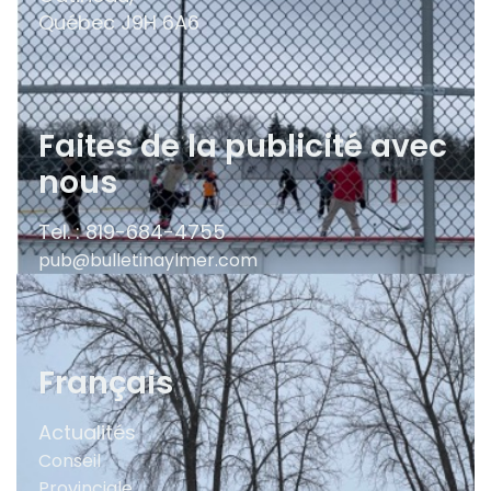
Québec
J9H 6A6
Faites de la publicité avec
nous
Tel. : 819-684-4755
pub@bulletinaylmer.com
Français
Actualités
Conseil
Provinciale