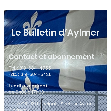
Le Bulletin d’Aylmer
Contact et abonnement
Tél. : 819-684-4755
Fax. : 819-684-6428
Lundi à vendredi
de 9h00 à 17h00
Unité C10, 181 Principale, Secteur Aylmer,
Gatineau,