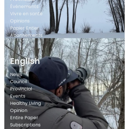
Événements
Vivre en santé
Opinions
Papier Entier
Abonnements
English
News
Council
Provincial
Events
Healthy Living
Opinion
Entire Paper
Subscriptions