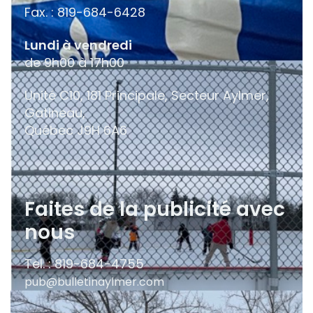
Fax. : 819-684-6428
Lundi à vendredi
de 9h00 à 17h00
Unité C10, 181 Principale, Secteur Aylmer,
Gatineau,
Québec
J9H 6A6
Faites de la publicité avec
nous
Tel. : 819-684-4755
pub@bulletinaylmer.com