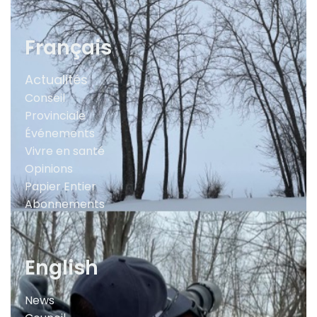
Français
Actualités
Conseil
Provinciale
Événements
Vivre en santé
Opinions
Papier Entier
Abonnements
English
News