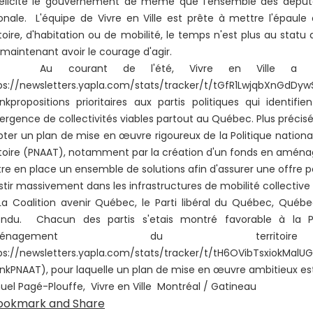
élicite le gouvernement de même que l'ensemble des député·
onale. L'équipe de Vivre en Ville est prête à mettre l'épaule
itoire, d'habitation ou de mobilité, le temps n'est plus au stat
 maintenant avoir le courage d'agir.
 courant de l'été, Vivre en Ville a tra
tps://newsletters.yapla.com/stats/tracker/t/tGfR1LwjqbXn
nkpropositions prioritaires aux partis politiques qui identifi
ergence de collectivités viables partout au Québec. Plus préci
ter un plan de mise en œuvre rigoureux de la Politique nation
itoire (PNAAT), notamment par la création d'un fonds en amén
re en place un ensemble de solutions afin d'assurer une offre 
stir massivement dans les infrastructures de mobilité collective 
oalition avenir Québec, le Parti libéral du Québec, Québec 
ondu. Chacun des partis s'etais montré favorable à la Pol
'aménagement du territ
tps://newsletters.yapla.com/stats/tracker/t/tH6OVibTsxio
nkPNAAT), pour laquelle un plan de mise en œuvre ambitieux est 
el Pagé-Plouffe, Vivre en Ville Montréal / Gatineau