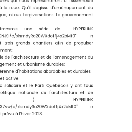
e·s qui nous représenteront à l'Assemblée
 à la roue. Qu'il s'agisse d'aménagement du
u quo, ni aux tergiversations. Le gouvernement
nsmis une série de HYPERLINK
GdDywSNJSi/c/xlsmdyRa20WXdoffj4x2bMt0" n
ent trois grands chantiers afin de propulser
sément:
ale de l'architecture et de l'aménagement du
agement et urbanisme durables;
pérenne d'habitations abordables et durables
et active.
solidaire et le Parti Québécois y ont tous
itique nationale de l'architecture et de
oire ( HYPERLINK
kMalUG37vw/c/xlsmdyRa20WXdoffj4x2bMt0" n
prévu à l'hiver 2023.