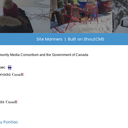
Site Manners
| Built on
ShoutCMS
Community Media Consortium and the Government of Canada
bec.
Canada
.
ada
.
du Pontiac