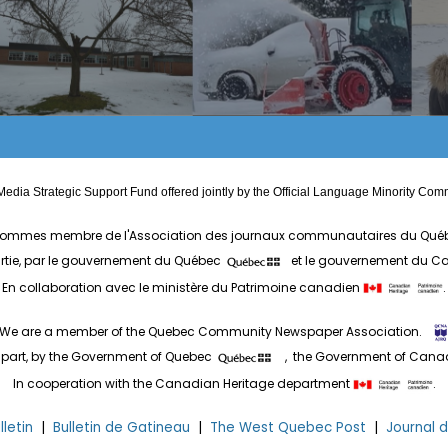
edia Strategic Support Fund offered jointly by the Official Language Minority 
ommes membre de l'Association des journaux communautaires du Qué
artie, par le gouvernement du Québec
et le gouvernement du 
En collaboration avec le ministère du Patrimoine canadien
.
We are a member of the Quebec Community Newspaper Association.
 part, by the Government of Quebec
, the Government of Can
In cooperation with the Canadian Heritage department
.
letin
|
Bulletin de Gatineau
|
The West Quebec Post
|
Journal 