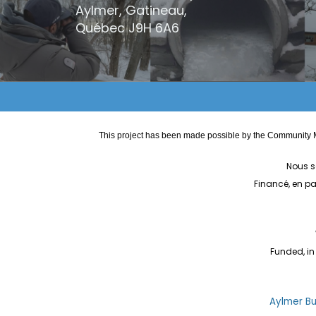
Aylmer, Gatineau,
Québec
J9H 6A6
This project has been made possible by the Community M
Nous s
Financé, en p
Funded, in
Aylmer Bul