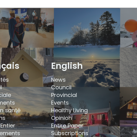
nçais
English
ités
News
l
Council
ciale
Provincial
ments
Events
en santé
Healthy Living
ns
Opinion
Entier
Entire Paper
ements
Subscriptions