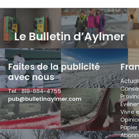
Le Bulletin d’Aylmer
Faites de la publicité
Fra
avec nous
Actual
Consei
Tel. : 819-684-4755
Provin
pub@bulletinaylmer.com
Événe
Vivre 
Opinio
Papier 
Abonn