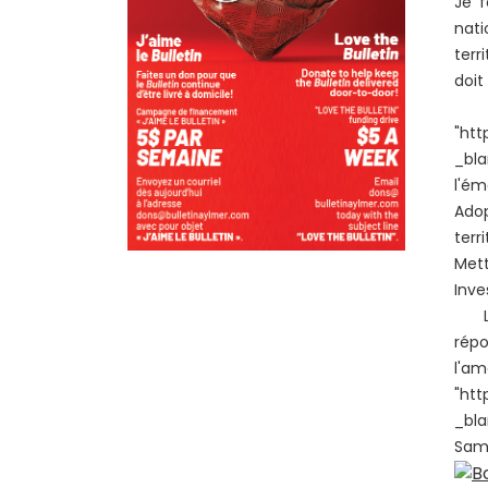
Je f
nati
terr
doit
Au
"ht
_bla
l'ém
Adop
terr
Mett
Inve
La C
rép
l
"ht
_bla
Samu