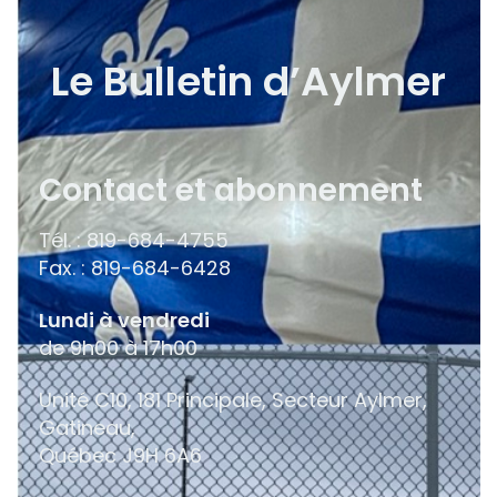
Le Bulletin d’Aylmer
Contact et abonnement
Tél. : 819-684-4755
Fax. : 819-684-6428
Lundi à vendredi
de 9h00 à 17h00
Unité C10, 181 Principale, Secteur Aylmer,
Gatineau,
Québec
J9H 6A6