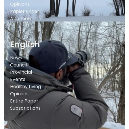
Opinions
Papier Entier
Abonnements
English
News
Council
Provincial
Events
Healthy Living
Opinion
Entire Paper
Subscriptions