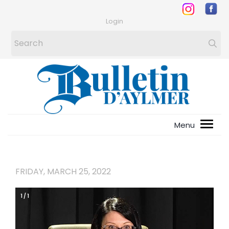
Login
FRIDAY, MARCH 25, 2022
1
/
1