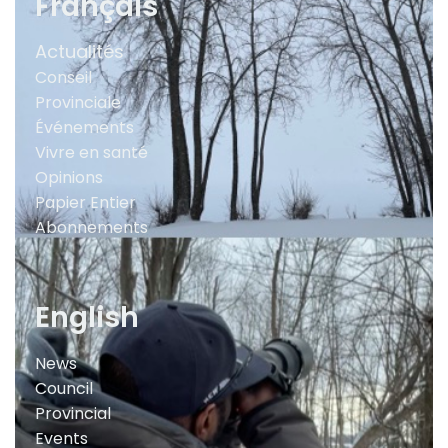
Français
Actualités
Conseil
Provinciale
Événements
Vivre en santé
Opinions
Papier Entier
Abonnements
English
News
Council
Provincial
Events