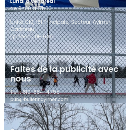
Lundi à vendredi
de 9h00 à 17h00
Unité C10, 181 Principale, Secteur Aylmer,
Gatineau,
Québec
J9H 6A6
Faites de la publicité avec
nous
Tel. : 819-684-4755
pub@bulletinaylmer.com