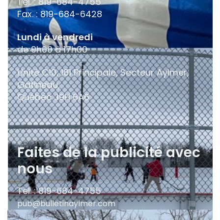
Tél. : 819-684-4755
Fax. : 819-684-6428
Lundi à vendredi
de 9h00 à 17h00
Unité C10, 181 Principale, Secteur Aylmer,
Gatineau,
Québec
J9H 6A6
Faites de la publicité avec
nous
Tel. : 819-684-4755
pub@bulletinaylmer.com