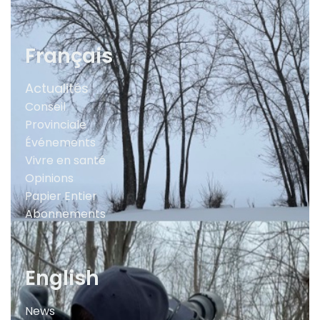
Français
Actualités
Conseil
Provinciale
Événements
Vivre en santé
Opinions
Papier Entier
Abonnements
English
News