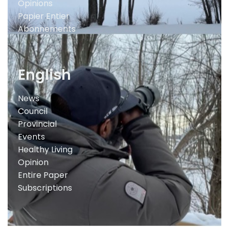
Opinions
Papier Entier
Abonnements
English
News
Council
Provincial
Events
Healthy Living
Opinion
Entire Paper
Subscriptions