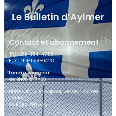
Le Bulletin d’Aylmer
Contact et abonnement
Tél. : 819-684-4755
Fax. : 819-684-6428
Lundi à vendredi
de 9h00 à 17h00
Unité C10, 181 Principale, Secteur Aylmer,
Gatineau,
Québec
J9H 6A6