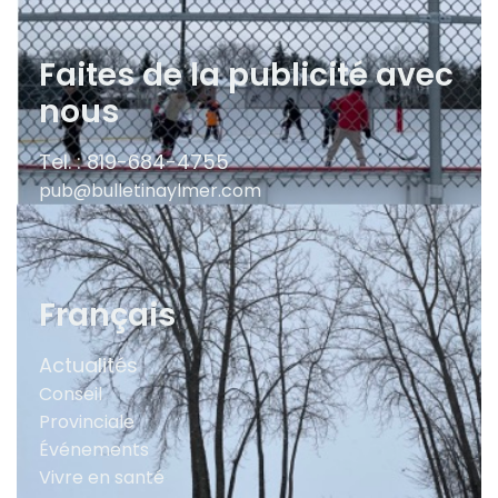
Faites de la publicité avec
nous
Tel. : 819-684-4755
pub@bulletinaylmer.com
Français
Actualités
Conseil
Provinciale
Événements
Vivre en santé