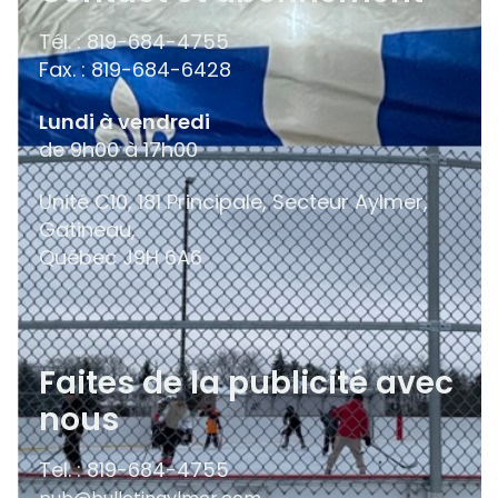
Tél. : 819-684-4755
Fax. : 819-684-6428
Lundi à vendredi
de 9h00 à 17h00
Unité C10, 181 Principale, Secteur Aylmer,
Gatineau,
Québec
J9H 6A6
Faites de la publicité avec
nous
Tel. : 819-684-4755