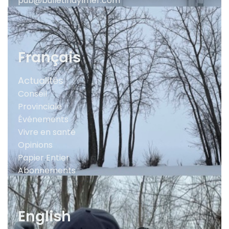
pub@bulletinaylmer.com
Français
Actualités
Conseil
Provinciale
Événements
Vivre en santé
Opinions
Papier Entier
Abonnements
English