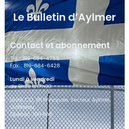
Le Bulletin d’Aylmer
Contact et abonnement
Tél. : 819-684-4755
Fax. : 819-684-6428
Lundi à vendredi
de 9h00 à 17h00
Unité C10, 181 Principale, Secteur Aylmer,
Gatineau,
Québec
J9H 6A6