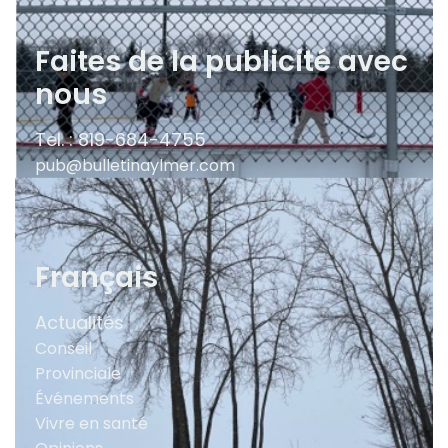
Faites de la publicité avec
nous
Tel. : 819-684-4755
pub@bulletinaylmer.com
Français
Actualités
Conseil
Provinciale
Événements
Vivre en santé