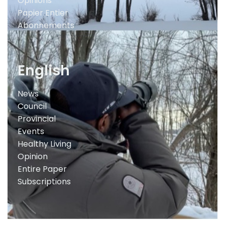
Opinions
Papier Entier
Abonnements
English
News
Council
Provincial
Events
Healthy Living
Opinion
Entire Paper
Subscriptions