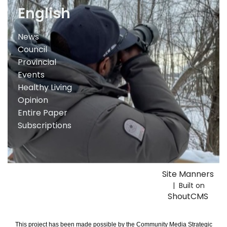
English
News
Council
Provincial
Events
Healthy Living
Opinion
Entire Paper
Subscriptions
Site Manners
| Built on
ShoutCMS
This project has been made possible by the Community Media Strategic