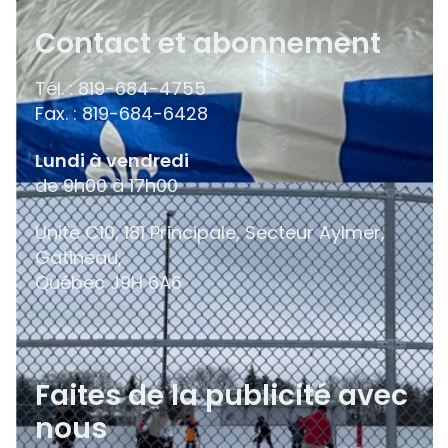
Contact et abonnement
Tél. : 819-684-4755
Fax. : 819-684-6428
Lundi à vendredi
de 9h00 à 17h00
Unité C10, 181 Principale, Secteur Aylmer,
Gatineau,
Québec
J9H 6A6
Faites de la publicité avec
nous