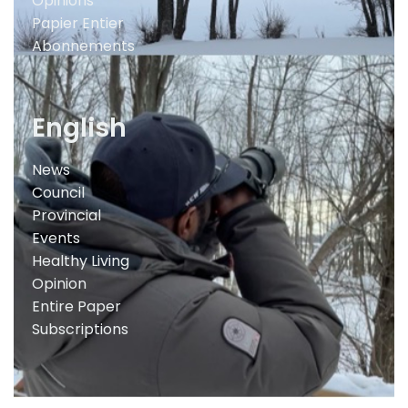
Opinions
Papier Entier
Abonnements
English
News
Council
Provincial
Events
Healthy Living
Opinion
Entire Paper
Subscriptions