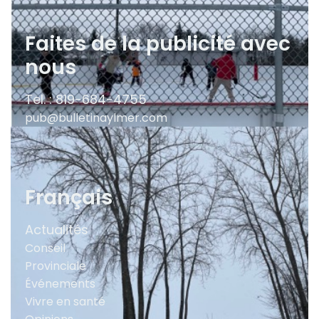
Faites de la publicité avec
nous
Tel. : 819-684-4755
pub@bulletinaylmer.com
Français
Actualités
Conseil
Provinciale
Événements
Vivre en santé