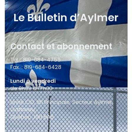
Le Bulletin d’Aylmer
Contact et abonnement
Tél. : 819-684-4755
Fax. : 819-684-6428
Lundi à vendredi
de 9h00 à 17h00
Unité C10, 181 Principale, Secteur Aylmer,
Gatineau,
Québec
J9H 6A6